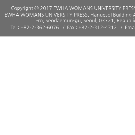
Copyright ⓒ 2017 EWHA WOMANS UNIVERSITY PRESS. 
EWHA WOMANS UNIVERSITY PRESS, Hanuesol Building A, 
-ro, Seodaemun-gu, Seoul, 03721, Republic
Tel : +82-2-362-6076
Fax : +82-2-312-4312
Emai