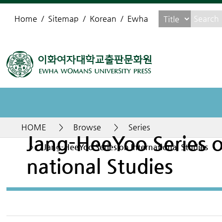
Home
Sitemap
Korean
Ewha
HOME
>
Browse
>
Series
Jang-HeeYoo Series o
>
Jang-HeeYoo Series on International Studies
national Studies