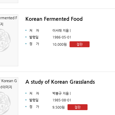
Korean Fermented Food
저
자
이서래 지음 |
발행일
1986-05-01
정
가
10,000원
절판
A study of Korean Grasslands
저
자
박봉규 지음 |
발행일
1985-08-01
정
가
9,500원
절판