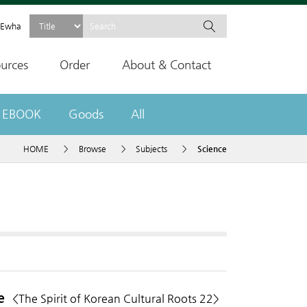
Ewha
urces
Order
About & Contact
EBOOK
Goods
All
HOME
>
Browse
>
Subjects
>
Science
ce
<The Spirit of Korean Cultural Roots 22>