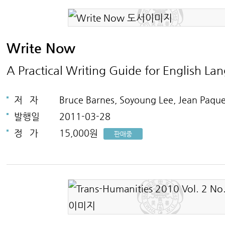
Write Now
A Practical Writing Guide for English L
저
자
Bruce Barnes, Soyoung Lee, Jean Paqu
발행일
2011-03-28
정
가
15,000원
판매중