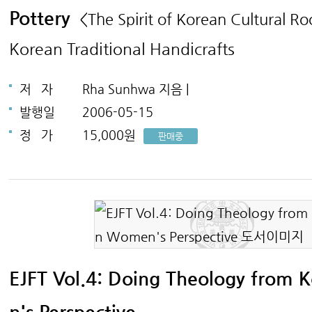
Pottery
<The Spirit of Korean Cultural Ro
Korean Traditional Handicrafts
저
자
Rha Sunhwa 지음 |
발행일
2006-05-15
정
가
15,000원
판매중
EJFT Vol.4: Doing Theology from
n's Perspective