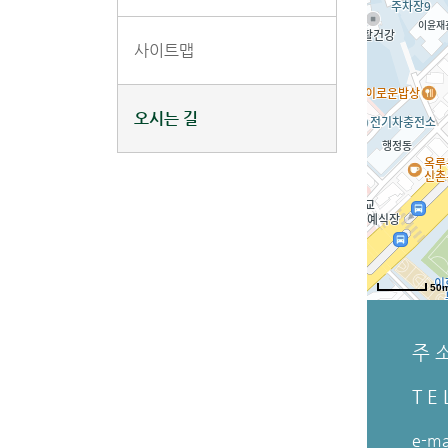
사이트맵
오시는 길
주 
T E 
e-ma