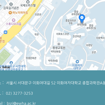
소 :
서울시 서대문구 이화여대길 52 이화여자대학교 종합과학관A동
L :
02) 3277-3253
il :
bsri@ewha.ac.kr