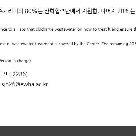
수처리비의 80%는 산학협력단에서 지원함. 나머지 20%는
nce to all labs that discharge wastewater on how to treat it and ensure tha
ost of wastewater treatment is covered by the Center. The remaining 20%
Person in charge)
구내 2286)
 : sjh26@ewha.ac.kr