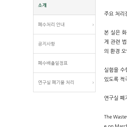
소개
주요 처리
폐수처리 안내
본 실은 
게 관련 
공지사항
의 환경 
폐수배출일정표
실험을 수
있도록 적
연구실 폐기물 처리
연구실 폐
The Wastew
e on March