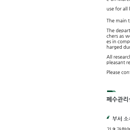
use for al
The main t
The depart
chers as w
es in comp
harged dur
All resear
pleasant r
Please cont
폐수관리
부서 소
기초과학