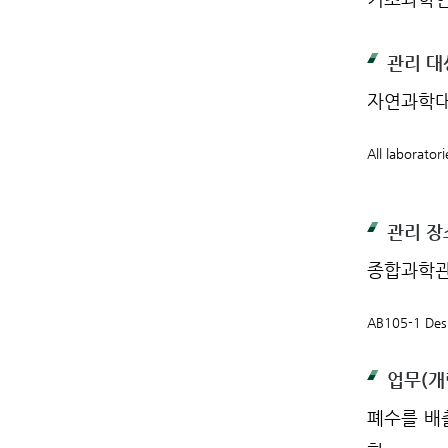
관리 대
자연과학대
All laborator
관리 장
종합과학관
AB105-1 Desi
업무(개
폐수를 배출