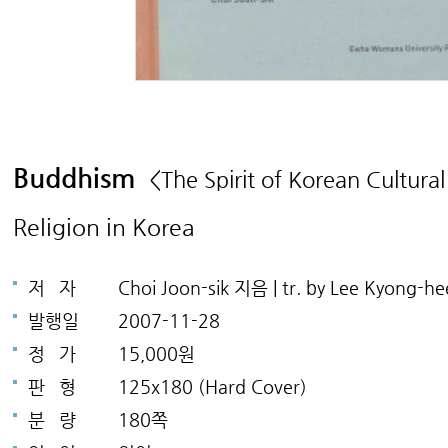
Buddhism
<The Spirit of Korean Cultura
Religion in Korea
저
자
Choi Joon-sik 지음 | tr. by Lee Kyong-
발행일
2007-11-28
정
가
15,000원
판
형
125x180 (Hard Cover)
분
량
180쪽