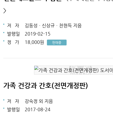
>
저
자
김동성ㆍ신상규ㆍ천현득 지음
발행일
2019-02-15
정
가
18,000원
판매중
가족 건강과 간호(전면개정판)
저
자
강숙정 외 지음
발행일
2017-08-24