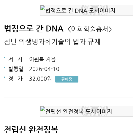
법정으로 간 DNA
<이화학술총서>
첨단 의생명과학기술의 법과 규제
저
자
이원복 지음
발행일
2026-04-10
정
가
32,000원
판매중
전립선 완전정복