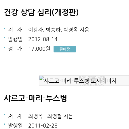
건강 상담 심리(개정판)
저
자
이광자, 박승하, 박경옥 지음
발행일
2012-08-14
정
가
17,000원
판매중
샤르코-마리-투스병
저
자
최병옥 · 최영철 지음
발행일
2011-02-28