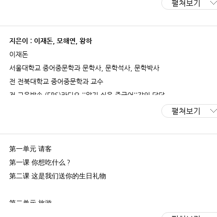
펼쳐보기
지은이 : 이재돈, 모해연, 왕하
이재돈
서울대학교 중어중문학과 문학사, 문학석사, 문학박사
전 전북대학교 중어중문학과 교수
전 교육방송 (EBS)라디오 ''알기 쉬운 중국어''강의 담당
현 이화여자대학교 중어중문학 전공 교수
펼쳐보기
모해연
第一单元 请客
중국 북경대학교 문헌정보학과 문학사
第一课 你想吃什么？
이화여자대학교 중어중문학과 문학석사
第二课 这是我们送你的生日礼物
연세대학교 중어중문학과 박사과정 수료
현 이화여자대학교 중어중문학 전공 전임강사
第二单元 旅游
第三课 我想去有山有水的地方