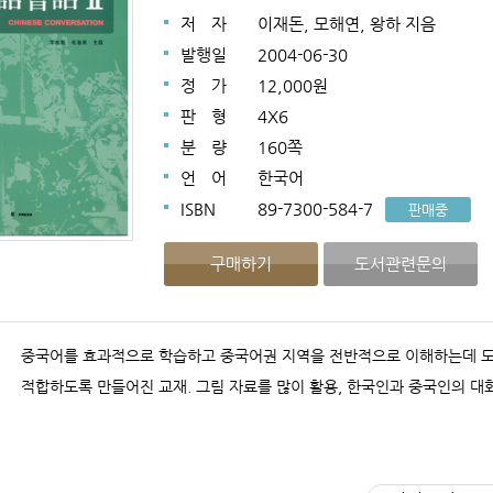
저
자
이재돈, 모해연, 왕하 지음
발행일
2004-06-30
정
가
12,000원
판
형
4X6
분
량
160쪽
언
어
한국어
ISBN
89-7300-584-7
판매중
구매하기
도서관련문의
중국어를 효과적으로 학습하고 중국어권 지역을 전반적으로 이해하는데 도
적합하도록 만들어진 교재. 그림 자료를 많이 활용, 한국인과 중국인의 대