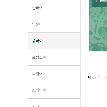
한국어
일본어
중국어
프랑스어
독일어
책 소 개
스페인어
기타