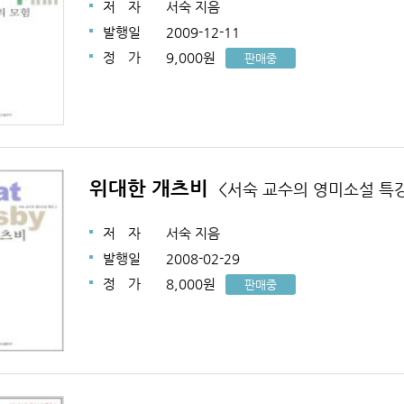
저
자
서숙 지음
발행일
2009-12-11
정
가
9,000원
판매중
위대한 개츠비
<서숙 교수의 영미소설 특강
저
자
서숙 지음
발행일
2008-02-29
정
가
8,000원
판매중