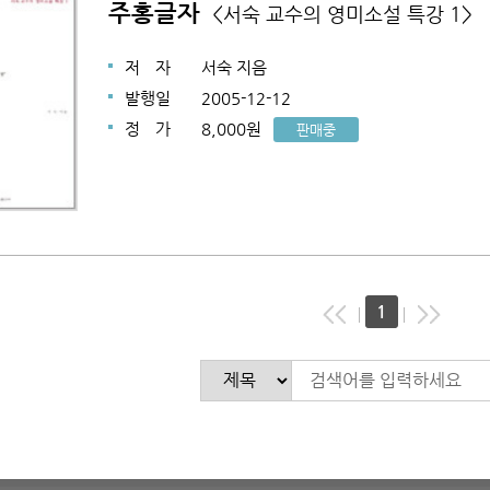
주홍글자
<서숙 교수의 영미소설 특강 1>
저
자
서숙 지음
발행일
2005-12-12
정
가
8,000원
판매중
1