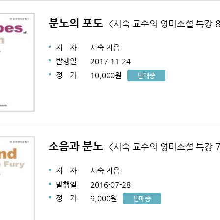
분노의 포도
<서숙 교수의 영미소설 특강 8
저
자
서숙 지음
발행일
2017-11-24
정
가
10,000원
판매중
소음과 분노
<서숙 교수의 영미소설 특강 7
저
자
서숙 지음
발행일
2016-07-28
정
가
9,000원
판매중