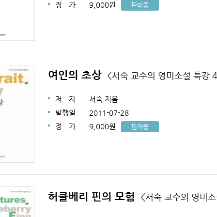
정
가
9,000원
판매중
여인의 초상
<서숙 교수의 영미소설 특강 4
저
자
서숙 지음
발행일
2011-07-28
정
가
9,000원
판매중
허클베리 핀의 모험
<서숙 교수의 영미소