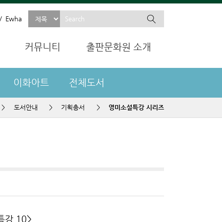
Ewha
커뮤니티
출판문화원 소개
이화아트
전체도서
>
도서안내
>
기획총서
>
영미소설특강 시리즈
강 10>