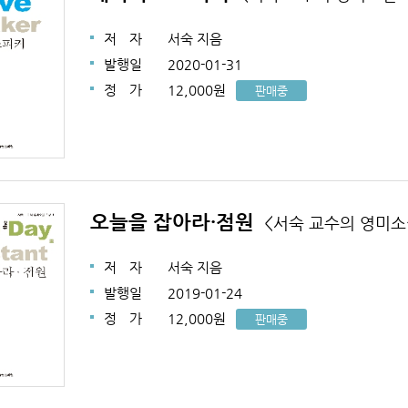
저
자
서숙 지음
발행일
2020-01-31
정
가
12,000원
판매중
오늘을 잡아라·점원
<서숙 교수의 영미소
저
자
서숙 지음
발행일
2019-01-24
정
가
12,000원
판매중